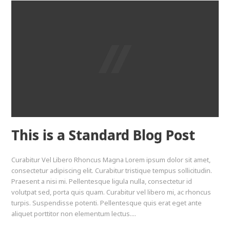
This is a Standard Blog Post
Curabitur Vel Libero Rhoncus Magna Lorem ipsum dolor sit amet,
consectetur adipiscing elit. Curabitur tristique tempus sollicitudin.
Praesent a nisi mi. Pellentesque ligula nulla, consectetur id
volutpat sed, porta quis quam. Curabitur vel libero mi, ac rhoncus
turpis. Suspendisse potenti. Pellentesque quis erat eget ante
aliquet porttitor non elementum lectus....