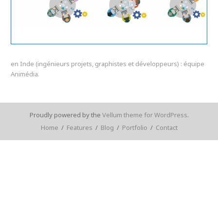
en Inde (ingénieurs projets, graphistes et développeurs) : équipe
Animédia.
Proudly powered by the
Vellum theme for WordPress
.
Home
/
Features
/
Blog
/
Portfolio
/
Contact