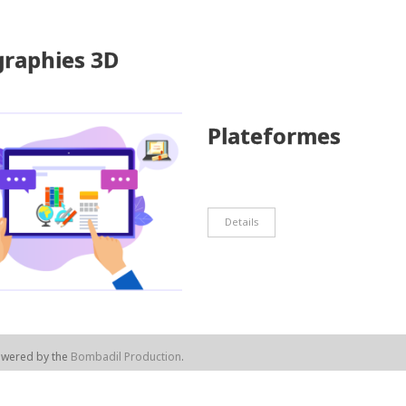
graphies 3D
Plateformes
Details
owered by the
Bombadil Production
.